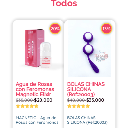
Todos
20%
13%
Agua de Rosas
BOLAS CHINAS
con Feromonas
SILICONA
Magnetic Elixir
(Ref:20003)
$
28.000
$
35.000
$
35.000
-
$
40.000
-
MAGNETIC – Agua de
BOLAS CHINAS
Rosas con Feromonas
SILICONA (Ref:20003)
de Elixir