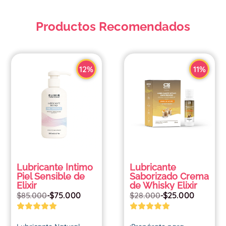
Productos Recomendados
12%
11%
Lubricante Íntimo
Lubricante
Piel Sensible de
Saborizado Crema
Elixir
de Whisky Elixir
$
75.000
$
25.000
$
85.000
-
$
28.000
-