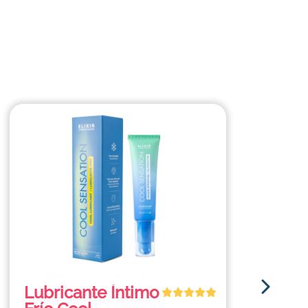
Lubricante Íntimo
L