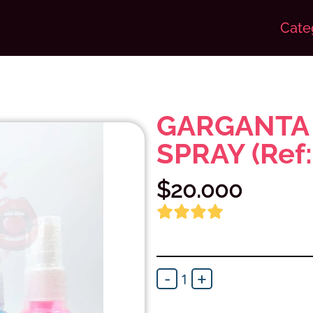
Cate
GARGANTA
SPRAY (Ref:
$
20.000
-
+
1