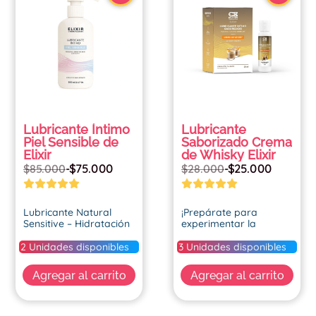
Lubricante Íntimo
Lubricante
Piel Sensible de
Saborizado Crema
Elixir
de Whisky Elixir
$
75.000
$
25.000
$
85.000
-
$
28.000
-
Lubricante Natural
¡Prepárate para
Sensitive – Hidratación
experimentar la
profunda y cuidado
sensación más caliente
suave para las pieles
y deliciosa que jamás
2 Unidades disponibles
3 Unidades disponibles
más delicadas.
hayas imaginado con
los lubricantes
Agregar al carrito
Agregar al carrito
Formulado con ácido
vaginales de sabores
hialurónico, este
Elixir!
lubricante retiene la
Cada botella de este
humedad natural de la
elixir está repleta de