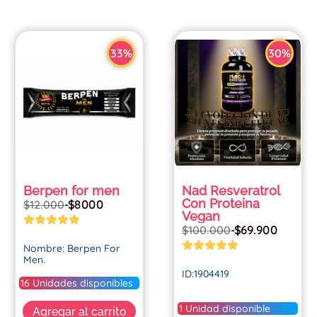
33%
30%
Berpen for men
Nad Resveratrol
Con Proteina
$
8000
$
12.000
-
Vegan
$
69.900
$
100.000
-
Nombre: Berpen For
Men.
Contenido neto: 15 ml.
ID:1904419
Sabor: Idéntico al
16 Unidades disponibles
natural a vainilla.
*Nad Resveratrol Con
Ingredientes
Proteina Vegan*
1 Unidad disponible
Agregar al carrito
destacados: