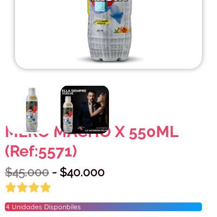
MERO MACHO X 550ML
(Ref:5571)
$
45.000
- $
40.000
4
Unidades Disponbiles